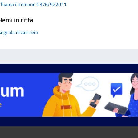
Chiama il comune 0376/922011
lemi in città
Segnala disservizio