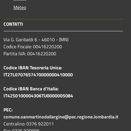
Meteo
CONTATTI
Via G. Garibaldi 6 - 46010 - (MN)
Codice Fiscale: 00416220200
Partita IVA: 00416220200
Codice IBAN Tesoreria Unica:
IT27L0707657470000000410000
Codice IBAN Banca d'Italia:
IT42S0100004306TU0000005084
PEC:
comune.sanmartinodallargine@pec.regione.lombardia.it
Centralino: 0376 922011
Fax: 0376 920996