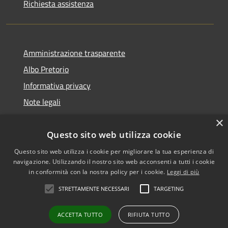
Richiesta assistenza
Amministrazione trasparente
Albo Pretorio
Informativa privacy
Note legali
Dichiarazione di accessibilità
×
Questo sito web utilizza cookie
Questo sito web utilizza i cookie per migliorare la tua esperienza di
navigazione. Utilizzando il nostro sito web acconsenti a tutti i cookie
RSS
Copyright © 2026 • Comune di
in conformità con la nostra policy per i cookie.
Leggi di più
Accessibilità
San Martino dall'Argine •
STRETTAMENTE NECESSARI
TARGETING
Privacy
Municipium
Powered by
•
Cookie
Accesso redazione
ACCETTA TUTTO
RIFIUTA TUTTO
Mappa del sito