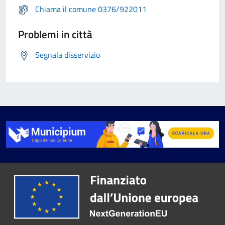
Chiama il comune 0376/922011
Problemi in città
Segnala disservizio